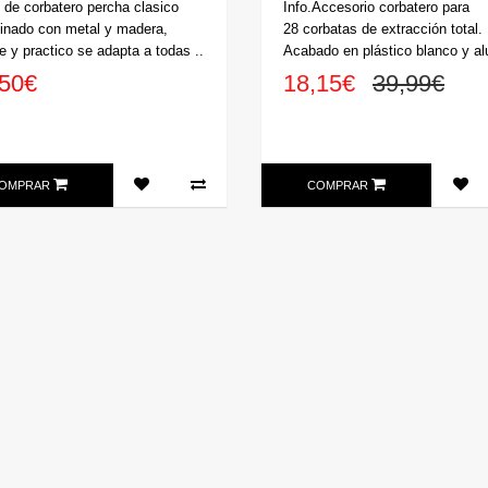
 de corbatero percha clasico
Info.Accesorio corbatero para
nado con metal y madera,
28 corbatas de extracción total.
e y practico se adapta a todas ..
Acabado en plástico blanco y al
,50€
18,15€
39,99€
OMPRAR
COMPRAR