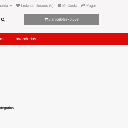
uenta
Lista de Deseos (0)
Mi Cesta
Pagar
0 articulo(s) - 0,00€
um
Lavanderias
ategorías