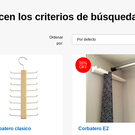
cen los criterios de búsqued
Ordenar
por:
55%
OFF
atero clasico
Corbatero E2