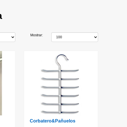
a
Mostrar:
Corbatero&Pañuelos